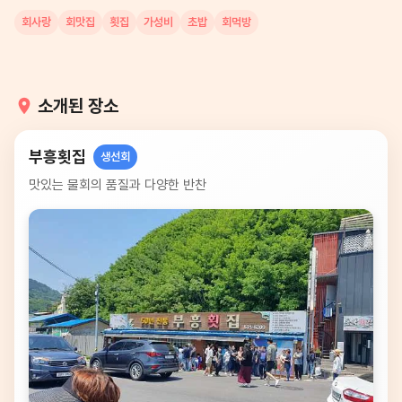
회사랑
회맛집
횟집
가성비
초밥
회먹방
소개된 장소
부흥횟집
생선회
맛있는 물회의 품질과 다양한 반찬