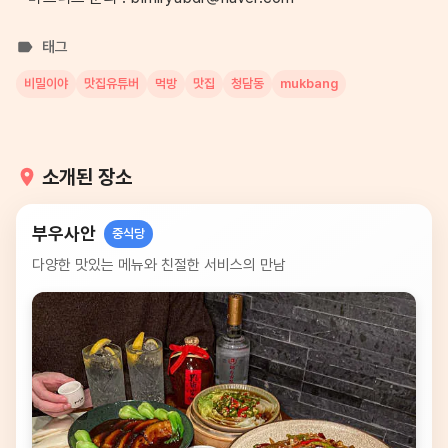
태그
비밀이야
맛집유튜버
먹방
맛집
청담동
mukbang
소개된 장소
부우사안
중식당
다양한 맛있는 메뉴와 친절한 서비스의 만남