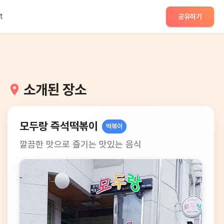
t
공유하기
소개된 장소
모두랑 즉석떡볶이
떡볶이
깔끔한 맛으로 즐기는 맛있는 음식