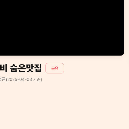
갈비 숨은맛집
공유
댓글
(
2025-04-03
기준)