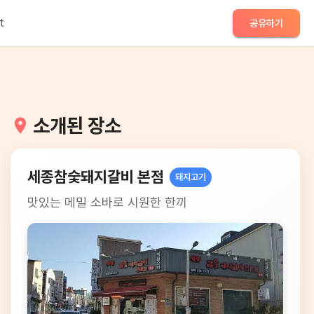
t
공유하기
소개된 장소
세종참숯돼지갈비 본점
돼지고기
맛있는 메밀 소바로 시원한 한끼