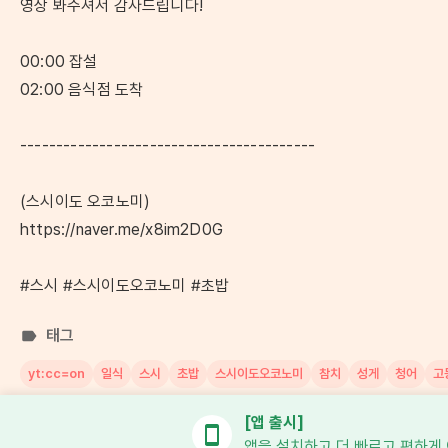
영상 봐주셔서 감사드립니다!
00:00 잡설
02:00 음식점 도착
-----------------------------------------
(스시이도 오코노미)
https://naver.me/x8im2D0G
#스시 #스시이도오코노미 #초밥
태그
yt:cc=on
일식
스시
초밥
스시이도오코노미
참치
성게
청어
고
[앱 출시]
앱을 설치하고 더 빠르고 편하게
Copyright © 유튜브 플레이스. All rights reserved