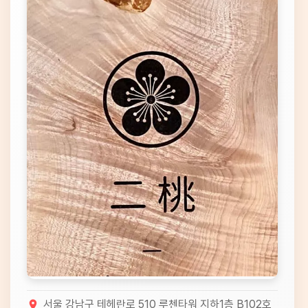
서울 강남구 테헤란로 510 루첸타워 지하1층 B102호