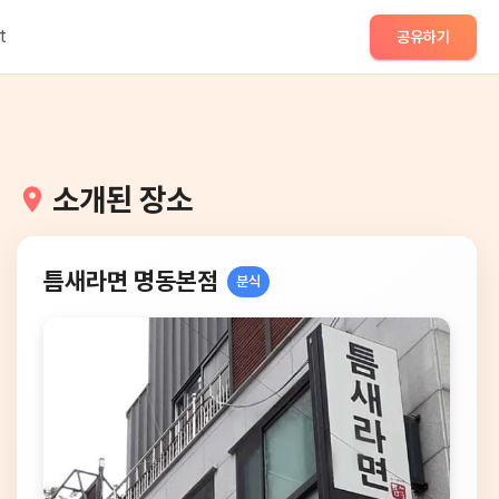
t
공유하기
소개된 장소
틈새라면 명동본점
분식