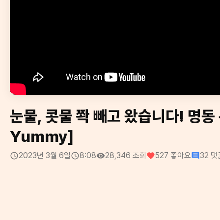
눈물, 콧물 쫙 빼고 왔습니다! 명동
Yummy]
2023년 3월 6일
8:08
28,346
조회
527
좋아요
32
댓