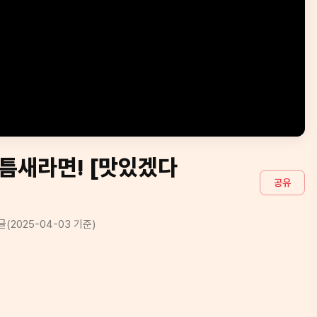
 틈새라면! [맛있겠다
공유
글
(
2025-04-03
기준)