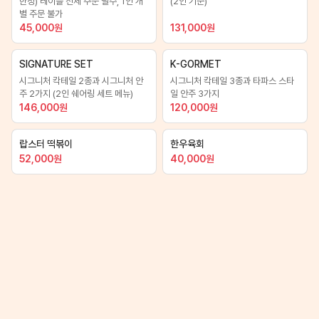
한정) 테이블 전체 주문 필수, 1인 개
(2인 기준)
별 주문 불가
45,000
원
131,000
원
SIGNATURE SET
K-GORMET
시그니처 칵테일 2종과 시그니처 안
시그니처 칵테일 3종과 타파스 스타
주 2가지 (2인 쉐어링 세트 메뉴)
일 안주 3가지
146,000
원
120,000
원
랍스터 떡볶이
한우육회
52,000
원
40,000
원