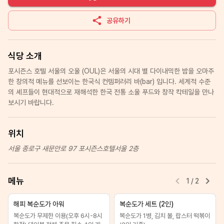
공유하기
식당 소개
포시즌스 호텔 서울의 오울 (OUL)은 서울의 시대 별 다이내믹한 밤을 오마주
한 창의적 메뉴를 선보이는 한국식 컨템퍼러리 바(bar) 입니다. 세계적 수준
의 셰프들이 현대적으로 재해석한 한국 전통 소울 푸드와 창작 칵테일을 만나
보시기 바랍니다.
위치
서울 종로구 새문안로 97 포시즌스호텔서울 2층
메뉴
1
/
2
해피 복순도가 아워
복순도가 세트 (2인)
복순도가 무제한 이용(오후 6시-8시
복순도가 1병, 김치 볼, 랍스터 떡볶이