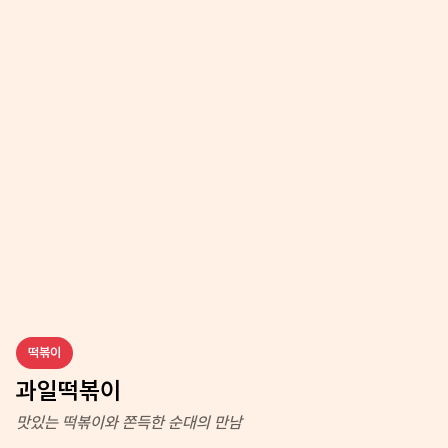
떡볶이
과일떡볶이
맛있는 떡볶이와 쫀득한 순대의 만남