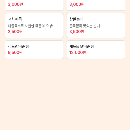
3,000
원
3,000
원
꼬치어묵
찹쌀순대
해물육수로 시원한 국물의 오뎅!
쫀득쫀득 맛있는 순대!
2,500
원
3,500
원
세트A 떡순튀
세트B 오떡순튀
9,500
원
12,000
원