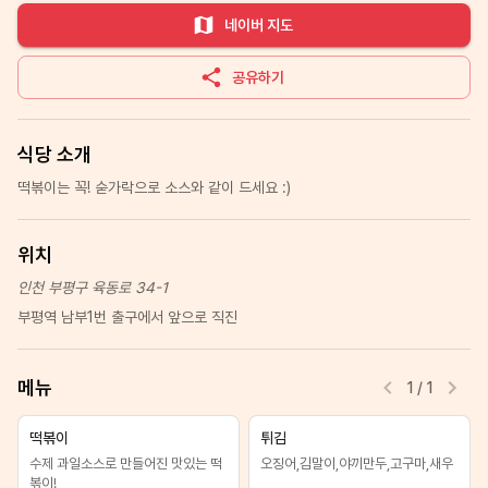
네이버 지도
공유하기
식당 소개
떡볶이는 꼭! 숟가락으로 소스와 같이 드세요 :)
위치
인천 부평구 육동로 34-1
부평역 남부1번 출구에서 앞으로 직진
메뉴
1
/
1
떡볶이
튀김
수제 과일소스로 만들어진 맛있는 떡
오징어,김말이,야끼만두,고구마,새우
볶이!