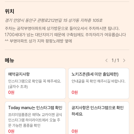
위치
경기 안양시 동안구 관평로212번길 15 상가동 지하층 105호
주차는 공작부영아파트에 상가방문으로 들어오셔서 주차하시면 됩니다.
1700세대가 넘는 대단지이기 때문에 구축임에도 주차자리가 여유롭습니다
^^ 부영아파트 상가 지하 팡팡노래방 옆에
메뉴
1
/
1
예약공지사항
노키즈존(8세 미만 출입제한)
인스타그램으로 확인을 꼭 해주세요.
안내글을 꼭 확인 해주시길 바랍니다.
(글자수 초과)
0
원
0
원
Today manu는 인스타그램 확인
공지사항은 인스타그램으로 확인
하세요.
프리미엄품종은 예약x 교카이젠 공식
인스타그램 하이라이트에서 오늘 주
문 가능한 품종을 확인
0
원
0
원